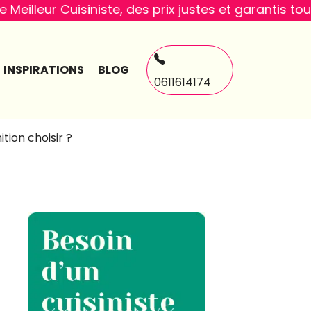
siniste, des prix justes et garantis toute l'année
INSPIRATIONS
BLOG
0611614174
ition choisir ?