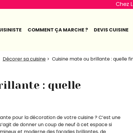
Chez Le Meilleur Cui
ISINISTE
COMMENT ÇA MARCHE ?
DEVIS CUISINE
>
Décorer sa cuisine
>
Cuisine mate ou brillante : quelle fin
illante : quelle
llante pour la décoration de votre cuisine ? C’est une
s’agit de donner un coup de neuf à cet espace si
lumineux et moderne des façades brillantes, de