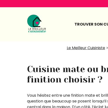
Aller
au
contenu
TROUVER SON CU
Le Meilleur Cuisiniste
Cuisine mate ou br
finition choisir ?
Vous hésitez entre une finition mate et bri
question que beaucoup se posent lorsqu’il 
central dans la maison. D’un côté, l’éclat 