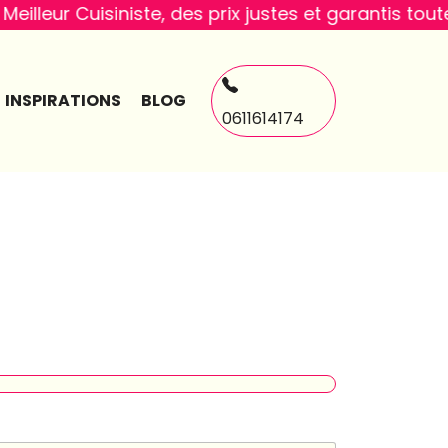
siniste, des prix justes et garantis toute l'année
INSPIRATIONS
BLOG
0611614174