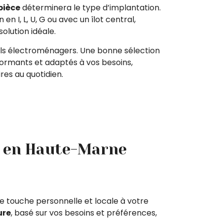
pièce
déterminera le type d’implantation.
n en I, L, U, G ou avec un îlot central,
olution idéale.
eils électroménagers. Une bonne sélection
formants et adaptés à vos besoins,
ires au quotidien.
nt en Haute-Marne
 touche personnelle et locale à votre
ure
, basé sur vos besoins et préférences,