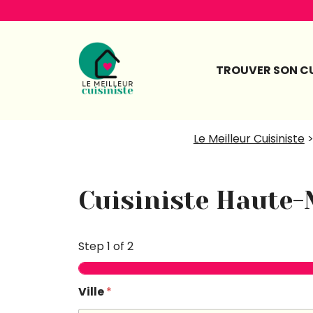
Aller
au
contenu
TROUVER SON CU
Le Meilleur Cuisiniste
Cuisiniste Haute
Step
1
of 2
Ville
*