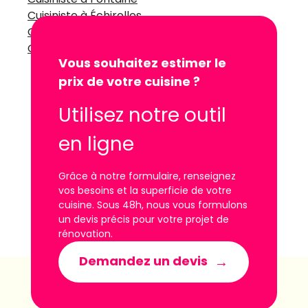
Cuisiniste à Échirolles
Cuisiniste à Grenoble
Cuisiniste à Saint-Égrève
Vous souhaitez estimer le
prix de votre cuisine ?
Utilisez notre outil
en ligne
Grâce à notre formulaire, renseignez
vos besoins et la superficie de votre
cuisine. Sous 48h, nous vous formulons
un devis précis pour votre projet de
rénovation.
Demandez un devis