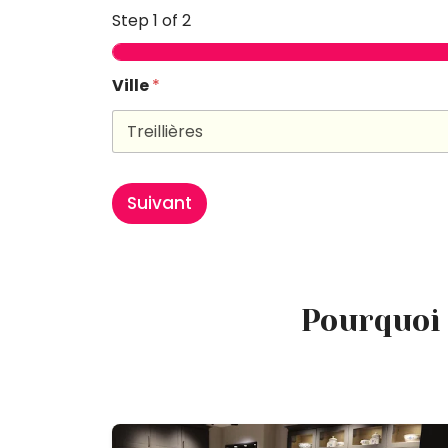
Step
1
of 2
Ville
*
Suivant
Pourquoi 