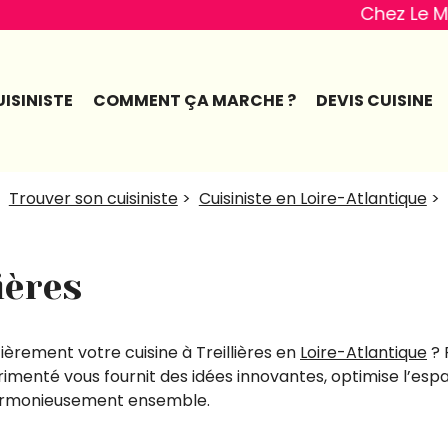
Chez Le Meilleur Cuisin
ISINISTE
COMMENT ÇA MARCHE ?
DEVIS CUISINE
>
Trouver son cuisiniste
>
Cuisiniste en Loire-Atlantique
>
ières
èrement votre cuisine à Treillières en
Loire-Atlantique
? 
érimenté vous fournit des idées innovantes, optimise l’esp
harmonieusement ensemble.