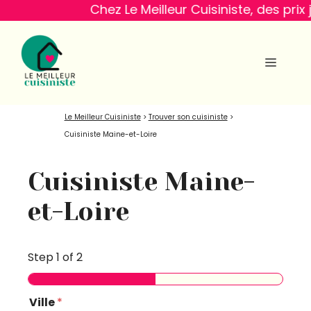
Aller
Chez Le Meilleur Cuisiniste, des prix jus
au
contenu
MENU
Le Meilleur Cuisiniste
>
Trouver son cuisiniste
>
Cuisiniste Maine-et-Loire
Cuisiniste Maine-
et-Loire
Step
1
of 2
Ville
*