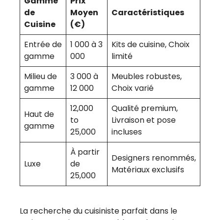
Gamme
Prix
de
Moyen
Caractéristiques
Cuisine
(€)
Entrée de
1 000 à 3
Kits de cuisine, Choix
gamme
000
limité
Milieu de
3 000 à
Meubles robustes,
gamme
12 000
Choix varié
12,000
Qualité premium,
Haut de
to
Livraison et pose
gamme
25,000
incluses
À partir
Designers renommés,
Luxe
de
Matériaux exclusifs
25,000
La recherche du cuisiniste parfait dans le